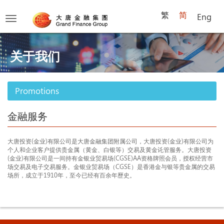
繁
简
Eng
Toggle
navigation
关于我们
Promotions
金融服务
大唐投资(金业)有限公司是大唐金融集团附属公司，大唐投资(金业)有限公司为
个人和企业客户提供贵金属（黄金、白银等）交易及黄金讬管服务。大唐投资
(金业)有限公司是一间持有金银业贸易场(CGSE)AA资格牌照会员，授权经营市
场交易及电子交易服务。金银业贸易场（CGSE）是香港金与银等贵金属的交易
场所，成立于1910年，至今已经有百余年歷史。